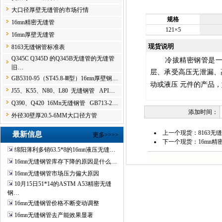
大口径厚壁无缝管的市场行情
规格
16mn精密无缝管
121×5
16mn厚壁无缝管
现货说明
8163无缝钢管标准表
Q345C Q345D 的Q345B无缝管的无缝管
冷拔精密钢管是
旧…
层、承受高压无泄漏、
GB5310-95（ST45.8-Ⅲ型）16mn厚壁钢…
动或液压
元件的产品，
J55、K55、N80、L80 无缝钢管 API…
Q390、Q420 16Mn无缝钢管 GB713-2…
添加时间：
外径30壁厚20.5-6MM大口径方管
上一个现货：
8163
最新信息
更多>>>>
下一个现货：
16mn精
绵阳薄利多销63.5*8的16mn液压无缝…
16mn无缝钢管库存下降的原因是什么…
16mn无缝钢管市场压力偏大原因
10月15日51*14的ASTM A53精密无缝
钢…
16mn无缝钢管价格不断变动调整
16mn无缝钢管去产能效果显著