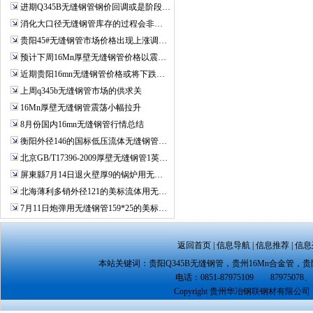
进期Q345B无缝钢管钢价回调或是阶段…
消化大口径无缝钢管库存的过程会非…
贵阳45#无缝钢管市场价格出现上涨调…
预计下周16Mn厚壁无缝钢管价格以震…
近期贵阳16mn无缝钢管价格或将下跌…
上周q345b无缝钢管市场的供求关
16Mn厚壁无缝钢管震荡小幅拉升
8月份国内16mn无缝钢管行情总结
衡阳外径146的国标低压流体无缝钢管…
北京GB/T17396-2009厚壁无缝钢管1英…
屏東縣7月14日退火壁厚9的锅炉用无…
北海薄利多销外径121的美标流体用无…
7月11日炮弹用无缝钢管159*25的美标…
返回首页
|
信息导航
|
信息推荐
|
信息
本站关键词：
贵阳Q345B无缝钢管
，
贵州16Mn合金管
，
贵
电话：0851-87975109 87975078、 
Copyright 贵州华冶钢联钢材有限公