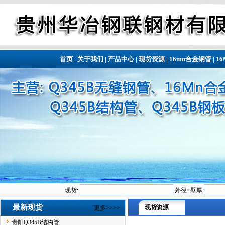
首页
|
关于我们
|
产品中心
|
现货资源
|
16mn合金钢管
|
1
现货:
外径×壁厚:
最新现货
现货资源
更多>>>>
贵阳Q345B结构管