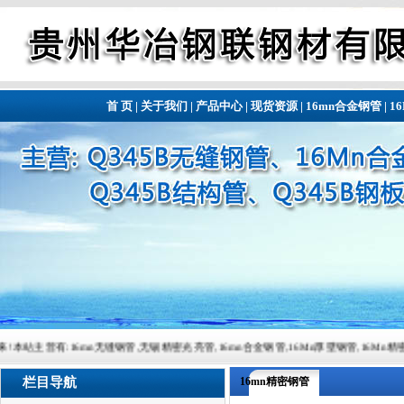
首 页
|
关于我们
|
产品中心
|
现货资源
|
16mn合金钢管
|
1
16mn无缝钢管,无锡精密光亮管,16mn合金钢管,16Mn厚壁钢管,16Mn精密钢管,16Mn精密钢管,常
栏目导航
16mn精密钢管