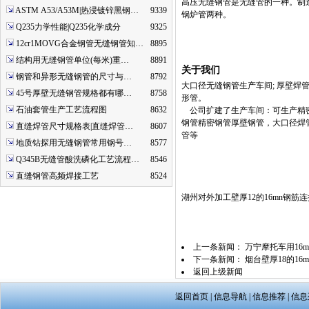
高压无缝钢管是无缝管的一种。制
ASTM A53/A53M|热浸镀锌黑钢…
9339
锅炉管两种。
Q235力学性能|Q235化学成分
9325
12cr1MOVG合金钢管无缝钢管知…
8895
结构用无缝钢管单位(每米)重…
8891
关于我们
钢管和异形无缝钢管的尺寸与…
8792
大口径无缝钢管生产车间; 厚壁焊管
45号厚壁无缝钢管规格都有哪…
8758
形管。
石油套管生产工艺流程图
8632
公司扩建了生产车间：可生产精密
钢管精密钢管厚壁钢管，大口径焊
直缝焊管尺寸规格表|直缝焊管…
8607
管等
地质钻探用无缝钢管常用钢号…
8577
Q345B无缝管酸洗磷化工艺流程…
8546
直缝钢管高频焊接工艺
8524
湖州对外加工壁厚12的16mn钢
上一条新闻：
万宁摩托车用16
下一条新闻：
烟台壁厚18的1
返回上级新闻
返回首页
|
信息导航
|
信息推荐
|
信息