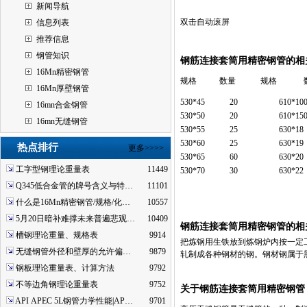
新闻导航
双击自动滚屏
信息列表
推荐信息
钢管知识
钢筋连接套筒用精密钢管的相
16Mn精密钢管
规格 数量 规格 数
16Mn厚壁钢管
530*45
20
610*10
16mn合金钢管
530*50
20
610*15
16mn无缝钢管
530*55
25
630*18
530*60
25
630*19
热点排行
更多>>>>
530*65
60
630*20
工字型钢理论重量表
11449
530*70
30
630*22
Q345低合金管的牌号含义与特…
11101
什么是16Mn精密钢管/规格/化…
10557
5月20日暗补难撑未来普遍悲观…
10409
钢筋连接套筒用精密钢管的相
槽钢理论重量、规格表
9914
把炼钢用生铁放到炼钢炉内按一定
无缝钢管外径和壁厚的允许偏…
9879
轧制成各种钢材的钢。钢材钢属于
钢板理论重量表、计算方法
9792
不等边角钢理论重量表
9752
关于钢筋连接套筒用精密钢管
API APEC 5L钢管力学性能|AP…
9701