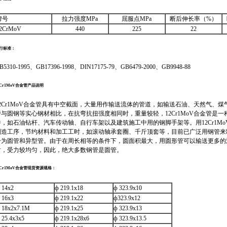
牌号
拉力强度MPa
屈服点MPa
断后伸长率（%）
2CrMoV
440
225
22
行标准：
B5310-1995、GB17396-1998、DIN17175-79、GB6479-2000、GB9948-88
2Cr1MoV合金管产品说明
12Cr1MoV合金管具有中空截面，大量用作输送流体的管道，如输送石油、天然气、煤气
管与圆钢等实心钢材相比，在抗弯抗扭强度相同时，重量较轻，12Cr1MoV合金管是
件，如石油钻杆、汽车传动轴、自行车架以及建筑施工中用的钢脚手架等。用12Cr1M
制造工序，节约材料和加工工时，如滚动轴承套圈、千斤顶套等，目前已广泛用钢管来制造
分为圆管和异型管。由于在周长相等的条件下，圆面积最大，用圆形管可以输送更多的
时，受力较均匀，因此，绝大多数钢管是圆管。
2Cr1MoV合金管现货资源规格：
 14x2
ф 219.1x18
ф 323.9x10
 16x3
ф 219.1x22
ф323.9x12
 18x2x7.1M
ф 219.1x25
ф 323.9x13
 25.4x3x5
ф 219.1x28x6
ф 323.9x13.5