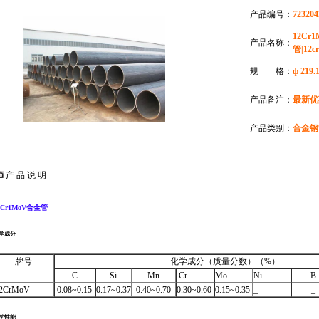
产品编号：
723204
12Cr
产品名称：
管|12
规 格：
ф 219.
产品备注：
最新优
产品类别：
合金钢
产 品 说 明
2Cr1MoV合金管
学成分
牌号
化学成分（质量分数）（%）
C
Si
Mn
Cr
Mo
Ni
B
2CrMoV
0.08~0.15
0.17~0.37
0.40~0.70
0.30~0.60
0.15~0.35
_
_
学性能