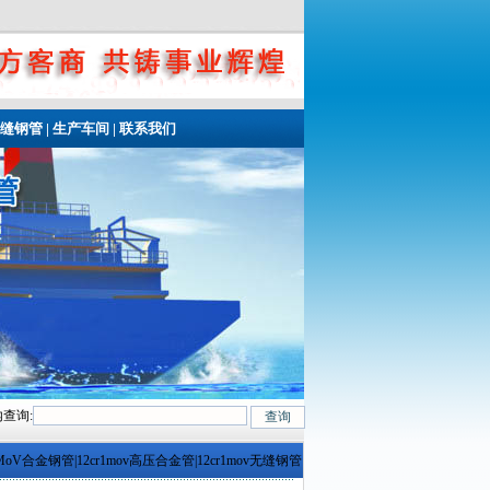
无缝钢管
|
生产车间
|
联系我们
查询:
7SiMn、Cr5Mo、12CrMo(T12)、12Cr1MoV、12Cr1MoVG、10CrMo910、 
1MoV合金钢管|12cr1mov高压合金管|12cr1mov无缝钢管