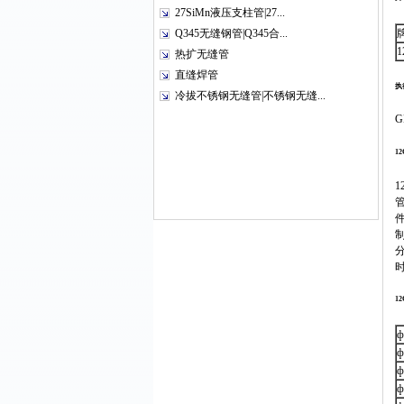
27SiMn液压支柱管|27...
Q345无缝钢管|Q345合...
1
热扩无缝管
直缝焊管
执
冷拔不锈钢无缝管|不锈钢无缝...
G
1
1
ф
ф
ф
ф