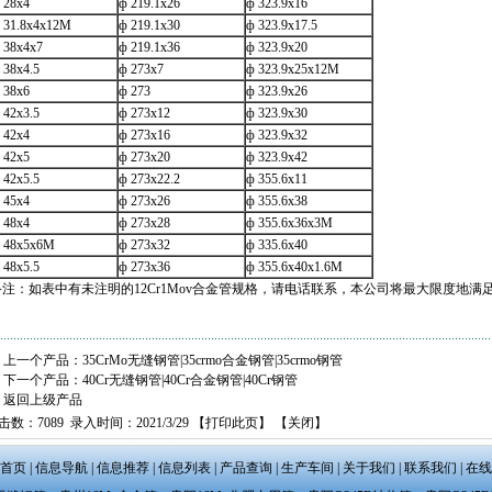
 28x4
ф 219.1x26
ф 323.9x16
 31.8x4x12M
ф 219.1x30
ф 323.9x17.5
 38x4x7
ф 219.1x36
ф 323.9x20
 38x4.5
ф 273x7
ф 323.9x25x12M
 38x6
ф 273
ф 323.9x26
 42x3.5
ф 273x12
ф 323.9x30
 42x4
ф 273x16
ф 323.9x32
 42x5
ф 273x20
ф 323.9x42
 42x5.5
ф 273x22.2
ф 355.6x11
 45x4
ф 273x26
ф 355.6x38
 48x4
ф 273x28
ф 355.6x36x3M
 48x5x6M
ф 273x32
ф 335.6x40
 48x5.5
ф 273x36
ф 355.6x40x1.6M
备注：如表中有未注明的12Cr1Mov合金管规格，请电话联系，本公司将最大限度地满
上一个产品：
35CrMo无缝钢管|35crmo合金钢管|35crmo钢管
下一个产品：
40Cr无缝钢管|40Cr合金钢管|40Cr钢管
返回上级产品
击数：7089 录入时间：2021/3/29 【
打印此页
】 【
关闭
】
首页
|
信息导航
|
信息推荐
|
信息列表
|
产品查询
|
生产车间
|
关于我们
|
联系我们
|
在线