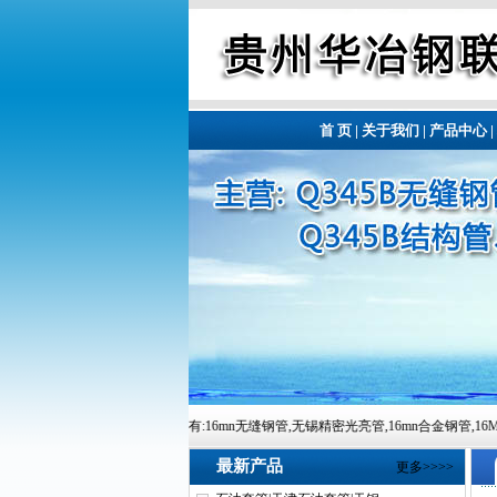
首 页
|
关于我们
|
产品中心
|
迎您的到来!本站主营有:16mn无缝钢管,无锡精密光亮管,16mn合金钢管,16Mn厚壁钢管,16Mn精密钢
最新产品
更多>>>>