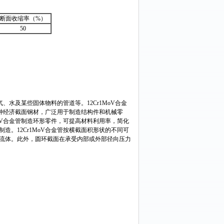
断面收缩率（%）
50
、水及某些固体物料的管道等。12Cr1MoV合金
一种经济截面钢材，广泛用于制造结构件和机械零
oV合金管制造环形零件，可提高材料利用率，简化
。12Cr1MoV合金管按横截面积形状的不同可
流体。此外，圆环截面在承受内部或外部径向压力