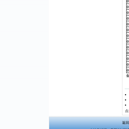
ф
ф
ф
ф
ф
ф
ф
ф
ф
ф
ф
ф
ф
点
返回