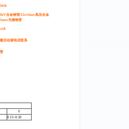
3416
1MoV合金钢管|12cr1mov高压合金
cr1mov无缝钢管
1x18
惠活动请电话联系
管
V
0.15~0.30