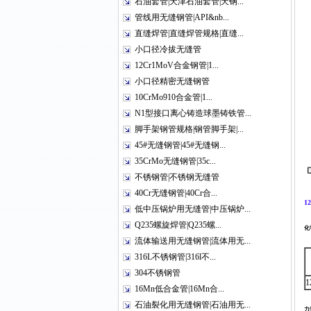
石油套管|天津石油套管|天钢...
管线用无缝钢管|API&nb...
直缝焊管|直缝焊管规格|直缝...
小口径冷拔无缝管
12Cr1MoV合金钢管|1...
小口径精密无缝钢管
10CrMo910合金管|1...
N1型接口离心铸造球墨铸铁管...
脚手架钢管规格|钢管脚手架|...
45#无缝钢管|45#无缝钢...
35CrMo无缝钢管|35c...
不锈钢管|不锈钢无缝管
40Cr无缝钢管|40Cr合...
1
低中压锅炉用无缝管|中压锅炉...
Q235螺旋焊管|Q235螺...
化
流体输送用无缝钢管|流体用无...
316L不锈钢管|316l不...
304不锈钢管
1
16Mn低合金管|16Mn合...
石油裂化用无缝钢管|石油用无...
力