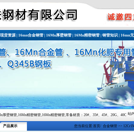
现货资源
|
16mn合金钢管
|
16Mn厚壁钢管
|
16Mn精密钢管
|
钢管知识
|
16mn
站内
管,16Mn精密钢管,常备材质：20#、35#、45#、20G、40Cr、20Cr、16Mn-45Mn、2
产品展示
您当前位置:
首页
/
合金钢管
>> 12Cr