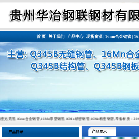
首 页
|
关于我们
|
产品中心
|
现货资源
|
16mn合金钢管
|
1
钢管,16Mn厚壁钢管,16Mn精密钢管,16Mn精密钢管,常备材质：20#、35#、45#、20G、40C
产品展示
产品目录