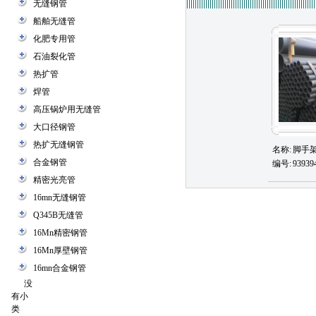
无缝钢管
船舶无缝管
化肥专用管
石油裂化管
热扩管
焊管
高压锅炉用无缝管
大口径钢管
热扩无缝钢管
名称:
脚手架
合金钢管
编号:
93939
精密光亮管
16mn无缝钢管
Q345B无缝管
16Mn精密钢管
16Mn厚壁钢管
16mn合金钢管
没
有小
类